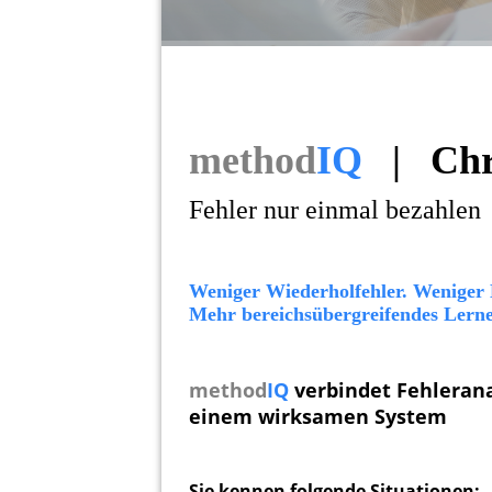
method
IQ
| Chr
Fehler nur einmal bezahlen
Weniger Wiederholfehler. Weniger
Mehr
bereichsübergreifendes Lern
method
IQ
verbindet Fehleran
einem wirksamen System
Sie kennen folgende Situationen: