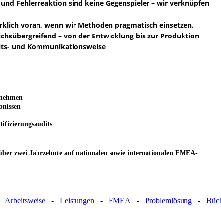
 und Fehlerreaktion sind keine Gegenspieler – wir verknüpfen
klich voran, wenn wir Methoden pragmatisch einsetzen.
ichsübergreifend – von der Entwicklung bis zur Produktion
eits- und Kommunikationsweise
rnehmen
bnissen
ifizierungsaudits
 über zwei Jahrzehnte auf
nationalen sowie internationalen FMEA-
-
Arbeitsweise
-
Leistungen
-
FMEA
-
Problemlösung
-
Büc