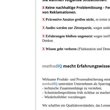
X
Keine nachhaltige Problemlösung
- Fe
von Reklamationen.
X
Präventive Ansätze greifen nicht,
es treten 
X
Audits werden zur Zitterpartie,
wegen unübe
X
Erfahrungen bleiben ungenutzt
wegen ineff
Denken.
X
Wissen geht verloren
(Flutkutation und Dem
method
IQ
macht Erfahrungswissen
Wirksame Produkt- und Prozessabsicherung entst
method
IQ
unterstützt Unternehmen als Sparring
- technische Zusammenhänge zu verstehen,
- Schnittstellenprobleme früh sichtbar zu mach
- Wiederholfehler vorzubeugen.
Wir schaffen ein Qualitätsverständnis, das Lern