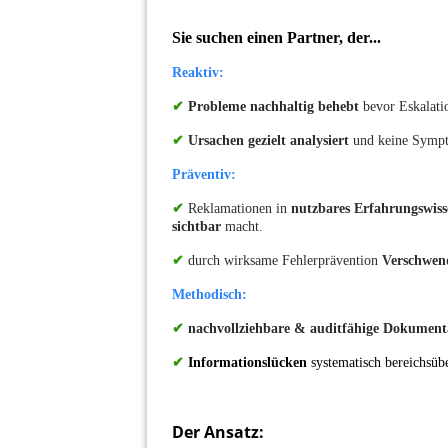
Sie suchen einen Partner, der...
Reaktiv:
✔
Probleme nachhaltig behebt
bevor Eskalatio
✔
Ursachen gezielt analysiert
und keine Sympt
Präventiv:
✔
Reklamationen in
nutzbares Erfahrungswis
sichtbar
macht.
✔
durch wirksame Fehlerprävention
Verschwen
Methodisch:
✔
nachvollziehbare & auditfähige Dokumen
✔
Informationslücken
systematisch bereichsübe
Der Ansatz: