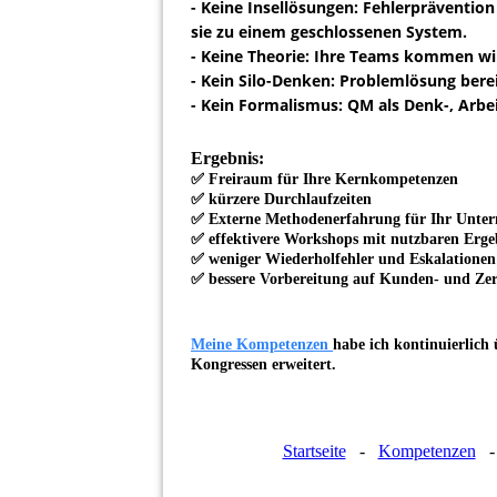
- Keine Insellösungen
: Fehlerprävention
sie zu einem geschlossenen System.
- Keine Theorie
: Ihre Teams kommen wir
- Kein Silo-Denken
: Problemlösung bere
- Kein Formalismus
: QM als Denk-, Arb
Ergebnis:
✅
Freiraum
für Ihre Kernkompetenzen
✅
kürzere
Durchlaufzeiten
✅ Externe
Methodenerfahrung
für Ihr Unte
✅ effektivere
Workshops
mit nutzbaren Erge
✅
weniger Wiederholfehler
und Eskalationen
✅
bessere Vorbereitung
auf Kunden- und Zert
Meine
Kompetenzen
habe ich kontinuierlich
Kongressen
erweitert.
Startseite
-
Kompetenzen