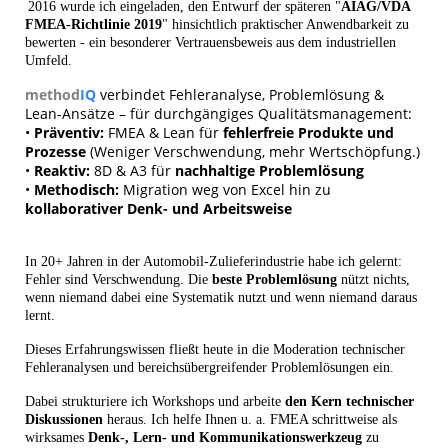
2016 wurde ich eingeladen, den Entwurf der späteren "
AIAG/VDA
FMEA-Richtlinie 2019
" hinsichtlich praktischer Anwendbarkeit zu
bewerten - ein besonderer Vertrauensbeweis aus dem industriellen
Umfeld.
method
IQ
verbindet Fehleranalyse, Problemlösung &
Lean-Ansätze – für durchgängiges Qualitätsmanagement:
•
Präventiv:
FMEA & Lean für
fehlerfreie Produkte und
Prozesse
(Weniger Verschwendung, mehr Wertschöpfung.)
•
Reaktiv:
8D & A3 für
nachhaltige Problemlösung
•
Methodisch:
Migration weg von Excel hin zu
kollaborativer Denk- und Arbeitsweise
In 20+ Jahren in der Automobil-Zulieferindustrie habe ich gelernt:
Fehler sind Verschwendung. Die
beste Problemlösung
nützt nichts,
wenn niemand dabei eine Systematik nutzt und wenn niemand daraus
lernt.
Dieses Erfahrungswissen fließt heute in die Moderation technischer
Fehleranalysen und bereichsübergreifender Problemlösungen ein.
Dabei strukturiere ich Workshops und arbeite
den Kern technischer
Diskussionen
heraus. Ich helfe Ihnen u. a. FMEA schrittweise als
wirksames
Denk-, Lern- und Kommunikationswerkzeug
zu