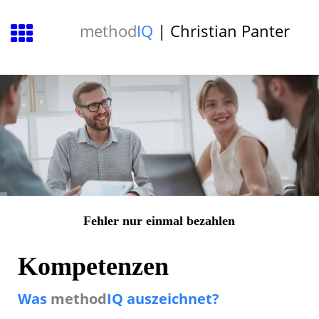
method
IQ
| Christian Panter
Fehler nur einmal bezahlen
Kompetenzen
Was
method
IQ
auszeichnet?